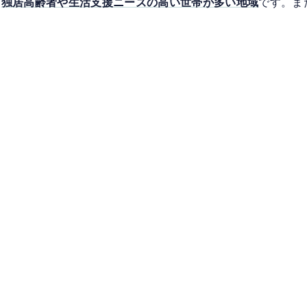
、
独居高齢者や生活支援ニーズの高い世帯が多い地域
です。ま
。