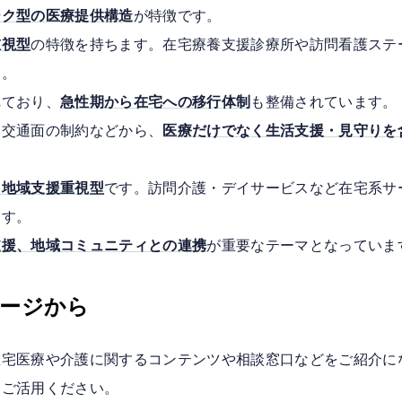
ーク型の医療提供構造
が特徴です。
重視型
の特徴を持ちます。在宅療養支援診療所や訪問看護ステ
す。
れており、
急性期から在宅への移行体制
も整備されています。
、交通面の制約などから、
医療だけでなく生活支援・見守りを
＋地域支援重視型
です。訪問介護・デイサービスなど在宅系サ
ます。
支援、地域コミュニティとの連携
が重要なテーマとなっていま
ページから
在宅医療や介護に関するコンテンツや相談窓口などをご紹介に
ひご活用ください。