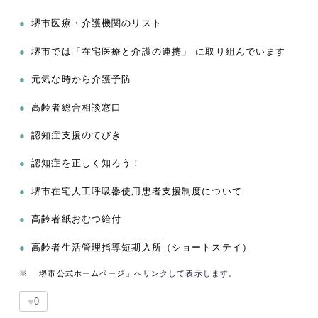
●
堺市医療・介護機関のリスト
●
堺市では「在宅医療と介護の連携」 に取り組んでいます
●
元気な時から介護予防
●
高齢者総合相談窓口
●
認知症支援のてびき
●
認知症を正しく知ろう！
●
堺市在宅人工呼吸器使用患者支援制度について
●
高齢者紙おむつ給付
●
高齢者生活管理指導短期入所（ショートステイ）
※
「堺市公式ホームページ」
へリンクして表示します。
♥
0