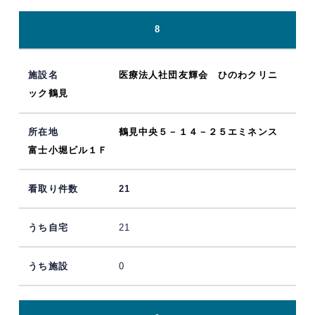
8
医療法人社団友輝会 ひのわクリニ
ック鶴見
鶴見中央５－１４－２５エミネンス
富士小堀ビル１Ｆ
21
21
0