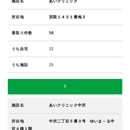
あいクリニック
貝取１４３１番地３
58
32
26
5
あいクリニック中沢
中沢二丁目５番３号 ゆいま～る中
沢Ａ棟１階