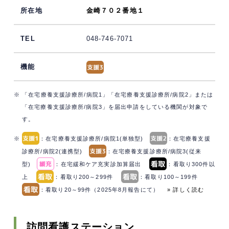
金崎７０２番地１
048-746-7071
※ 「在宅療養支援診療所/病院1」「在宅療養支援診療所/病院2」または
「在宅療養支援診療所/病院3」を届出申請をしている機関が対象で
す。
※
：在宅療養支援診療所/病院1(単独型)
：在宅療養支援
診療所/病院2(連携型)
：在宅療養支援診療所/病院3(従来
型)
：在宅緩和ケア充実診加算届出
：看取り300件以
上
：看取り200～299件
：看取り100～199件
：看取り20～99件（2025年8月報告にて）
» 詳しく読む
訪問看護ステーション