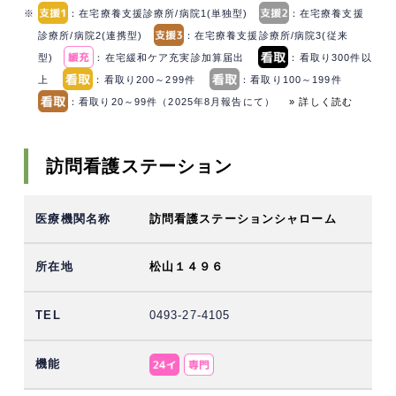
※
：在宅療養支援診療所/病院1(単独型)
：在宅療養支援
診療所/病院2(連携型)
：在宅療養支援診療所/病院3(従来
型)
：在宅緩和ケア充実診加算届出
：看取り300件以
上
：看取り200～299件
：看取り100～199件
：看取り20～99件（2025年8月報告にて）
» 詳しく読む
訪問看護ステーション
訪問看護ステーションシャローム
松山１４９６
0493-27-4105