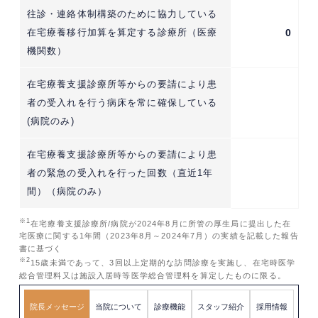
往診・連絡体制構築のために協力している
在宅療養移行加算を算定する診療所（医療
0
機関数）
在宅療養支援診療所等からの要請により患
者の受入れを行う病床を常に確保している
(病院のみ)
在宅療養支援診療所等からの要請により患
者の緊急の受入れを行った回数（直近1年
間）（病院のみ）
※1
在宅療養支援診療所/病院が2024年8月に所管の厚生局に提出した在
宅医療に関する1年間（2023年8月～2024年7月）の実績を記載した報告
書に基づく
※2
15歳未満であって、3回以上定期的な訪問診療を実施し、在宅時医学
総合管理料又は施設入居時等医学総合管理料を算定したものに限る。
院長メッセージ
当院について
診療機能
スタッフ紹介
採用情報