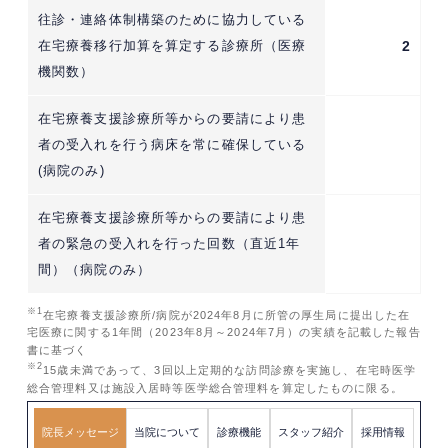
往診・連絡体制構築のために協力している
在宅療養移行加算を算定する診療所（医療
2
機関数）
在宅療養支援診療所等からの要請により患
者の受入れを行う病床を常に確保している
(病院のみ)
在宅療養支援診療所等からの要請により患
者の緊急の受入れを行った回数（直近1年
間）（病院のみ）
※1
在宅療養支援診療所/病院が2024年8月に所管の厚生局に提出した在
宅医療に関する1年間（2023年8月～2024年7月）の実績を記載した報告
書に基づく
※2
15歳未満であって、3回以上定期的な訪問診療を実施し、在宅時医学
総合管理料又は施設入居時等医学総合管理料を算定したものに限る。
院長メッセージ
当院について
診療機能
スタッフ紹介
採用情報