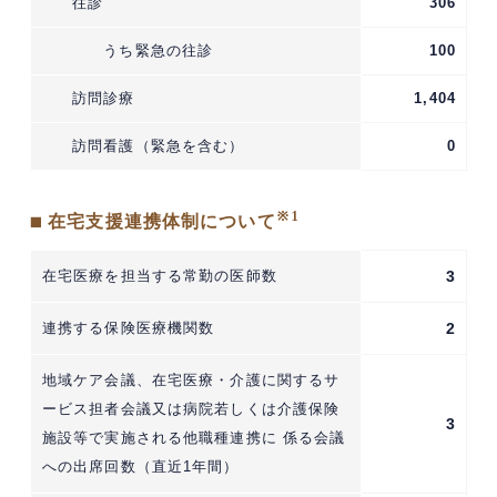
往診
306
うち緊急の往診
100
訪問診療
1,404
訪問看護（緊急を含む）
0
※1
■ 在宅支援連携体制について
在宅医療を担当する常勤の医師数
3
連携する保険医療機関数
2
地域ケア会議、在宅医療・介護に関するサ
ービス担者会議又は病院若しくは介護保険
3
施設等で実施される他職種連携に 係る会議
への出席回数（直近1年間）