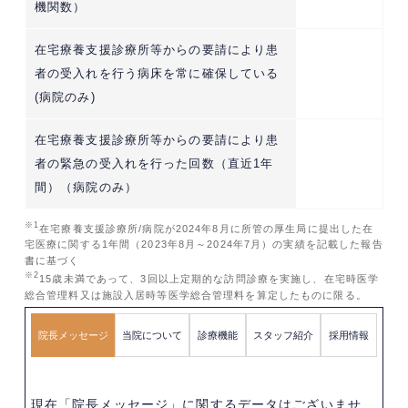
機関数）
在宅療養支援診療所等からの要請により患
者の受入れを行う病床を常に確保している
(病院のみ)
在宅療養支援診療所等からの要請により患
者の緊急の受入れを行った回数（直近1年
間）（病院のみ）
※1
在宅療養支援診療所/病院が2024年8月に所管の厚生局に提出した在
宅医療に関する1年間（2023年8月～2024年7月）の実績を記載した報告
書に基づく
※2
15歳未満であって、3回以上定期的な訪問診療を実施し、在宅時医学
総合管理料又は施設入居時等医学総合管理料を算定したものに限る。
院長メッセージ
当院について
診療機能
スタッフ紹介
採用情報
現在「院長メッセージ」に関するデータはございませ