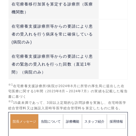
在宅療養移行加算を算定する診療所（医療
機関数）
在宅療養支援診療所等からの要請により患
者の受入れを行う病床を常に確保している
(病院のみ)
在宅療養支援診療所等からの要請により患
者の緊急の受入れを行った回数（直近1年
間）（病院のみ）
※1
在宅療養支援診療所/病院が2024年8月に所管の厚生局に提出した在
宅医療に関する1年間（2023年8月～2024年7月）の実績を記載した報告
書に基づく
※2
15歳未満であって、3回以上定期的な訪問診療を実施し、在宅時医学
総合管理料又は施設入居時等医学総合管理料を算定したものに限る。
院長メッセージ
当院について
診療機能
スタッフ紹介
採用情報