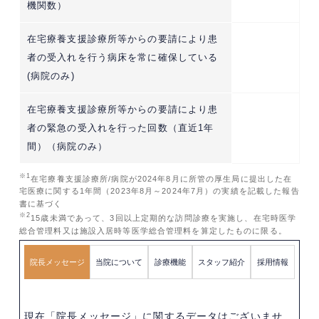
機関数）
在宅療養支援診療所等からの要請により患
者の受入れを行う病床を常に確保している
(病院のみ)
在宅療養支援診療所等からの要請により患
者の緊急の受入れを行った回数（直近1年
間）（病院のみ）
※1
在宅療養支援診療所/病院が2024年8月に所管の厚生局に提出した在
宅医療に関する1年間（2023年8月～2024年7月）の実績を記載した報告
書に基づく
※2
15歳未満であって、3回以上定期的な訪問診療を実施し、在宅時医学
総合管理料又は施設入居時等医学総合管理料を算定したものに限る。
院長メッセージ
当院について
診療機能
スタッフ紹介
採用情報
現在「院長メッセージ」に関するデータはございませ