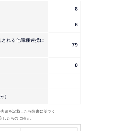
8
6
施される他職種連携に
79
0
み）
）の実績を記載した報告書に基づく
定したものに限る。