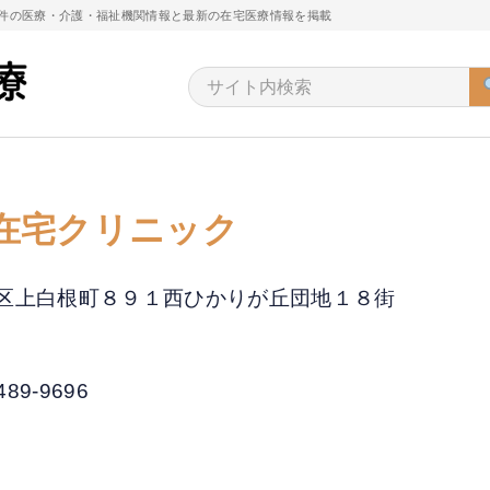
万件の医療・介護・福祉機関情報と最新の在宅医療情報を掲載
在宅クリニック
浜市旭区上白根町８９１西ひかりが丘団地１８街
489-9696