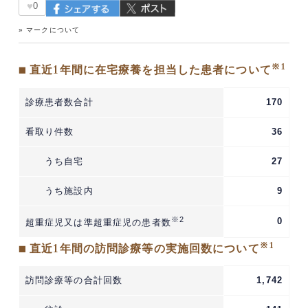
♥
0
» マークについて
※1
■ 直近1年間に在宅療養を担当した患者について
診療患者数合計
170
看取り件数
36
うち自宅
27
うち施設内
9
※2
0
超重症児又は準超重症児の患者数
※1
■ 直近1年間の訪問診療等の実施回数について
訪問診療等の合計回数
1,742