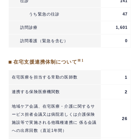
往診
141
うち緊急の往診
47
訪問診療
1,601
訪問看護（緊急を含む）
0
※1
■ 在宅支援連携体制について
在宅医療を担当する常勤の医師数
1
連携する保険医療機関数
2
地域ケア会議、在宅医療・介護に関するサ
ービス担者会議又は病院若しくは介護保険
26
施設等で実施される他職種連携に 係る会議
への出席回数（直近1年間）