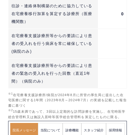
往診・連絡体制構築のために協力している
在宅療養移行加算を算定する診療所（医療
0
機関数）
在宅療養支援診療所等からの要請により患
者の受入れを行う病床を常に確保している
(病院のみ)
在宅療養支援診療所等からの要請により患
者の緊急の受入れを行った回数（直近1年
間）（病院のみ）
※1
在宅療養支援診療所/病院が2024年8月に所管の厚生局に提出した在
宅医療に関する1年間（2023年8月～2024年7月）の実績を記載した報告
書に基づく
※2
15歳未満であって、3回以上定期的な訪問診療を実施し、在宅時医学
総合管理料又は施設入居時等医学総合管理料を算定したものに限る。
院長メッセージ
当院について
診療機能
スタッフ紹介
採用情報