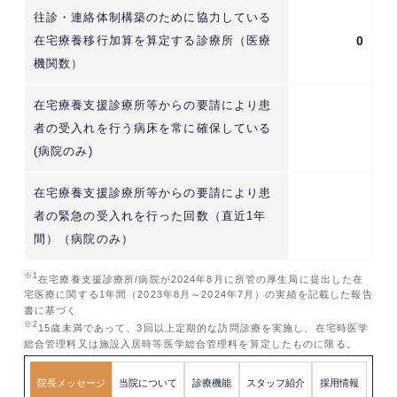
往診・連絡体制構築のために協力している
在宅療養移行加算を算定する診療所（医療
0
機関数）
在宅療養支援診療所等からの要請により患
者の受入れを行う病床を常に確保している
(病院のみ)
在宅療養支援診療所等からの要請により患
者の緊急の受入れを行った回数（直近1年
間）（病院のみ）
※1
在宅療養支援診療所/病院が2024年8月に所管の厚生局に提出した在
宅医療に関する1年間（2023年8月～2024年7月）の実績を記載した報告
書に基づく
※2
15歳未満であって、3回以上定期的な訪問診療を実施し、在宅時医学
総合管理料又は施設入居時等医学総合管理料を算定したものに限る。
院長メッセージ
当院について
診療機能
スタッフ紹介
採用情報