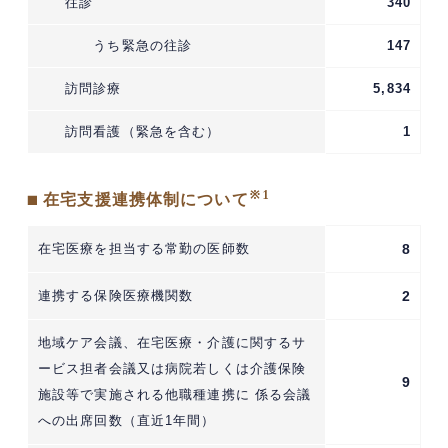
往診
340
うち緊急の往診
147
訪問診療
5,834
訪問看護（緊急を含む）
1
※1
■ 在宅支援連携体制について
在宅医療を担当する常勤の医師数
8
連携する保険医療機関数
2
地域ケア会議、在宅医療・介護に関するサ
ービス担者会議又は病院若しくは介護保険
9
施設等で実施される他職種連携に 係る会議
への出席回数（直近1年間）