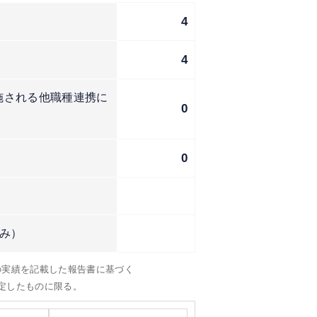
4
4
施される他職種連携に
0
0
み）
）の実績を記載した報告書に基づく
定したものに限る。