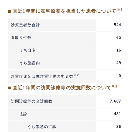
※1
■ 直近1年間に在宅療養を担当した患者について
診療患者数合計
544
看取り件数
65
うち自宅
16
うち施設内
49
※2
0
超重症児又は準超重症児の患者数
※1
■ 直近1年間の訪問診療等の実施回数について
訪問診療等の合計回数
7,607
往診
481
うち緊急の往診
26