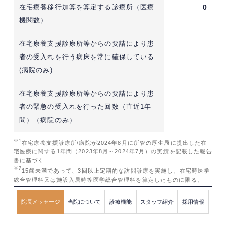
在宅療養移行加算を算定する診療所（医療
0
機関数）
在宅療養支援診療所等からの要請により患
者の受入れを行う病床を常に確保している
(病院のみ)
在宅療養支援診療所等からの要請により患
者の緊急の受入れを行った回数（直近1年
間）（病院のみ）
※1
在宅療養支援診療所/病院が2024年8月に所管の厚生局に提出した在
宅医療に関する1年間（2023年8月～2024年7月）の実績を記載した報告
書に基づく
※2
15歳未満であって、3回以上定期的な訪問診療を実施し、在宅時医学
総合管理料又は施設入居時等医学総合管理料を算定したものに限る。
院長メッセージ
当院について
診療機能
スタッフ紹介
採用情報