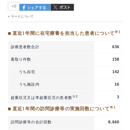
♥
0
» マークについて
※1
■ 直近1年間に在宅療養を担当した患者について
診療患者数合計
636
看取り件数
158
うち自宅
142
うち施設内
16
※2
3
超重症児又は準超重症児の患者数
※1
■ 直近1年間の訪問診療等の実施回数について
訪問診療等の合計回数
8,660