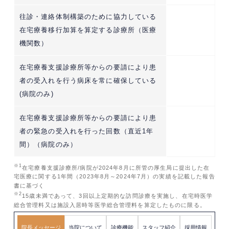
往診・連絡体制構築のために協力している
在宅療養移行加算を算定する診療所（医療
機関数）
在宅療養支援診療所等からの要請により患
者の受入れを行う病床を常に確保している
(病院のみ)
在宅療養支援診療所等からの要請により患
者の緊急の受入れを行った回数（直近1年
間）（病院のみ）
※1
在宅療養支援診療所/病院が2024年8月に所管の厚生局に提出した在
宅医療に関する1年間（2023年8月～2024年7月）の実績を記載した報告
書に基づく
※2
15歳未満であって、3回以上定期的な訪問診療を実施し、在宅時医学
総合管理料又は施設入居時等医学総合管理料を算定したものに限る。
院長メッセージ
当院について
診療機能
スタッフ紹介
採用情報