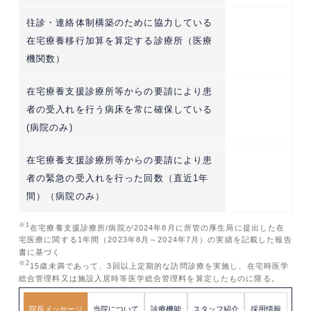
往診・連絡体制構築のために協力している
在宅療養移行加算を算定する診療所（医療
機関数）
在宅療養支援診療所等からの要請により患
者の受入れを行う病床を常に確保している
(病院のみ)
在宅療養支援診療所等からの要請により患
者の緊急の受入れを行った回数（直近1年
間）（病院のみ）
※1
在宅療養支援診療所/病院が2024年8月に所管の厚生局に提出した在
宅医療に関する1年間（2023年8月～2024年7月）の実績を記載した報告
書に基づく
※2
15歳未満であって、3回以上定期的な訪問診療を実施し、在宅時医学
総合管理料又は施設入居時等医学総合管理料を算定したものに限る。
院長メッセージ
当院について
診療機能
スタッフ紹介
採用情報