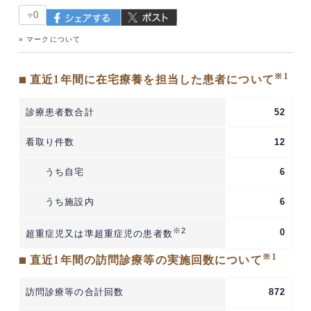
♥
0
» マークについて
※1
■ 直近1年間に在宅療養を担当した患者について
診療患者数合計
52
看取り件数
12
うち自宅
6
うち施設内
6
※2
0
超重症児又は準超重症児の患者数
※1
■ 直近1年間の訪問診療等の実施回数について
訪問診療等の合計回数
872