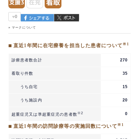
♥
0
» マークについて
※1
■ 直近1年間に在宅療養を担当した患者について
診療患者数合計
270
看取り件数
35
うち自宅
15
うち施設内
20
※2
0
超重症児又は準超重症児の患者数
※1
■ 直近1年間の訪問診療等の実施回数について