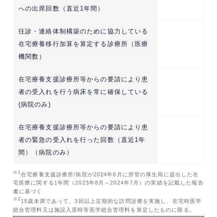
への出席回数（直近1年間）
往診・連絡体制構築のために協力している
在宅療養移行加算を算定する診療所（医療
機関数）
在宅療養支援診療所等からの要請により患
者の受入れを行う病床を常に確保している
(病院のみ)
在宅療養支援診療所等からの要請により患
者の緊急の受入れを行った回数（直近1年
間）（病院のみ）
※1
在宅療養支援診療所/病院が2024年8月に所管の厚生局に提出した在
宅医療に関する1年間（2023年8月～2024年7月）の実績を記載した報告
書に基づく
※2
15歳未満であって、3回以上定期的な訪問診療を実施し、在宅時医学
総合管理料又は施設入居時等医学総合管理料を算定したものに限る。