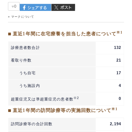
♥
0
» マークについて
※1
■ 直近1年間に在宅療養を担当した患者について
診療患者数合計
132
看取り件数
21
うち自宅
17
うち施設内
4
※2
0
超重症児又は準超重症児の患者数
※1
■ 直近1年間の訪問診療等の実施回数について
訪問診療等の合計回数
2,194