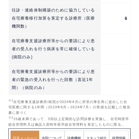
往診・連絡体制構築のために協力している
在宅療養移行加算を算定する診療所（医療
6
機関数）
在宅療養支援診療所等からの要請により患
者の受入れを行う病床を常に確保している
(病院のみ)
在宅療養支援診療所等からの要請により患
者の緊急の受入れを行った回数（直近1年
間）（病院のみ）
※1
在宅療養支援診療所/病院が2024年8月に所管の厚生局に提出した在
宅医療に関する1年間（2023年8月～2024年7月）の実績を記載した報告
書に基づく
※2
15歳未満であって、3回以上定期的な訪問診療を実施し、在宅時医学
総合管理料又は施設入居時等医学総合管理料を算定したものに限る。
院長メッセージ
当院について
診療機能
スタッフ紹介
採用情報