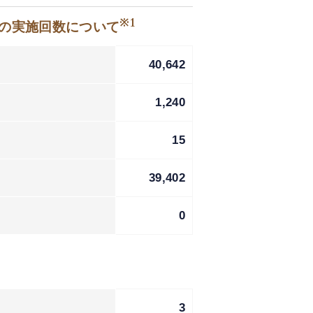
※1
等の実施回数について
40,642
1,240
15
39,402
0
3