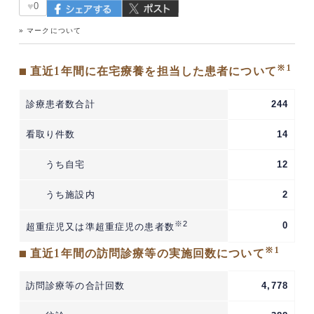
♥
0
» マークについて
※1
■ 直近1年間に在宅療養を担当した患者について
診療患者数合計
244
看取り件数
14
うち自宅
12
うち施設内
2
※2
0
超重症児又は準超重症児の患者数
※1
■ 直近1年間の訪問診療等の実施回数について
訪問診療等の合計回数
4,778