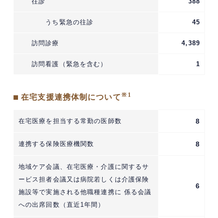
往診
388
うち緊急の往診
45
訪問診療
4,389
訪問看護（緊急を含む）
1
※1
■ 在宅支援連携体制について
在宅医療を担当する常勤の医師数
8
連携する保険医療機関数
8
地域ケア会議、在宅医療・介護に関するサ
ービス担者会議又は病院若しくは介護保険
6
施設等で実施される他職種連携に 係る会議
への出席回数（直近1年間）