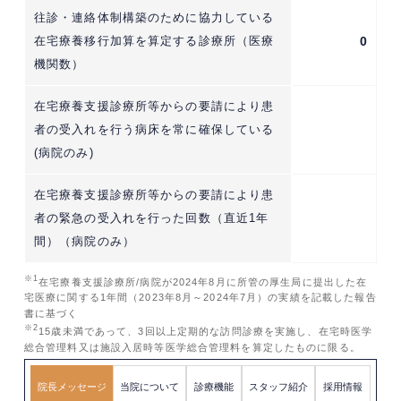
往診・連絡体制構築のために協力している
在宅療養移行加算を算定する診療所（医療
0
機関数）
在宅療養支援診療所等からの要請により患
者の受入れを行う病床を常に確保している
(病院のみ)
在宅療養支援診療所等からの要請により患
者の緊急の受入れを行った回数（直近1年
間）（病院のみ）
※1
在宅療養支援診療所/病院が2024年8月に所管の厚生局に提出した在
宅医療に関する1年間（2023年8月～2024年7月）の実績を記載した報告
書に基づく
※2
15歳未満であって、3回以上定期的な訪問診療を実施し、在宅時医学
総合管理料又は施設入居時等医学総合管理料を算定したものに限る。
院長メッセージ
当院について
診療機能
スタッフ紹介
採用情報