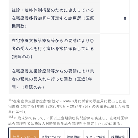
往診・連絡体制構築のために協力している
在宅療養移行加算を算定する診療所（医療
0
機関数）
在宅療養支援診療所等からの要請により患
者の受入れを行う病床を常に確保している
(病院のみ)
在宅療養支援診療所等からの要請により患
者の緊急の受入れを行った回数（直近1年
間）（病院のみ）
※1
在宅療養支援診療所/病院が2024年8月に所管の厚生局に提出した在
宅医療に関する1年間（2023年8月～2024年7月）の実績を記載した報告
書に基づく
※2
15歳未満であって、3回以上定期的な訪問診療を実施し、在宅時医学
総合管理料又は施設入居時等医学総合管理料を算定したものに限る。
院長メッセージ
当院について
診療機能
スタッフ紹介
採用情報