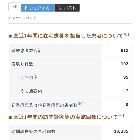
♥
0
» マークについて
※1
■ 直近1年間に在宅療養を担当した患者について
診療患者数合計
812
看取り件数
102
うち自宅
95
うち施設内
7
※2
0
超重症児又は準超重症児の患者数
※1
■ 直近1年間の訪問診療等の実施回数について
訪問診療等の合計回数
10,385