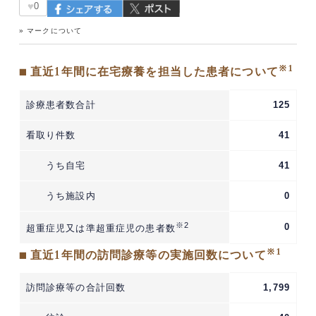
♥
0
» マークについて
※1
■ 直近1年間に在宅療養を担当した患者について
診療患者数合計
125
看取り件数
41
うち自宅
41
うち施設内
0
※2
0
超重症児又は準超重症児の患者数
※1
■ 直近1年間の訪問診療等の実施回数について
訪問診療等の合計回数
1,799