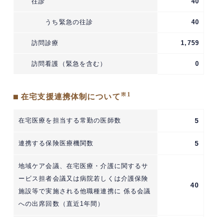
往診
40
うち緊急の往診
40
訪問診療
1,759
訪問看護（緊急を含む）
0
※1
■ 在宅支援連携体制について
在宅医療を担当する常勤の医師数
5
連携する保険医療機関数
5
地域ケア会議、在宅医療・介護に関するサ
ービス担者会議又は病院若しくは介護保険
40
施設等で実施される他職種連携に 係る会議
への出席回数（直近1年間）