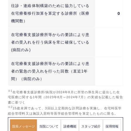
往診・連絡体制構築のために協力している
在宅療養移行加算を算定する診療所（医療
0
機関数）
在宅療養支援診療所等からの要請により患
者の受入れを行う病床を常に確保している
(病院のみ)
在宅療養支援診療所等からの要請により患
者の緊急の受入れを行った回数（直近1年
間）（病院のみ）
※1
在宅療養支援診療所/病院が2024年8月に所管の厚生局に提出した在
宅医療に関する1年間（2023年8月～2024年7月）の実績を記載した報告
書に基づく
※2
15歳未満であって、3回以上定期的な訪問診療を実施し、在宅時医学
総合管理料又は施設入居時等医学総合管理料を算定したものに限る。
院長メッセージ
当院について
診療機能
スタッフ紹介
採用情報