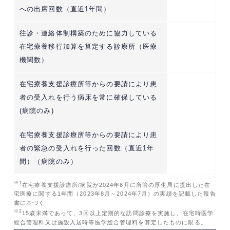
への出席回数（直近1年間）
往診・連絡体制構築のために協力している
在宅療養移行加算を算定する診療所（医療
機関数）
在宅療養支援診療所等からの要請により患
者の受入れを行う病床を常に確保している
(病院のみ)
在宅療養支援診療所等からの要請により患
者の緊急の受入れを行った回数（直近1年
間）（病院のみ）
※1
在宅療養支援診療所/病院が2024年8月に所管の厚生局に提出した在
宅医療に関する1年間（2023年8月～2024年7月）の実績を記載した報告
書に基づく
※2
15歳未満であって、3回以上定期的な訪問診療を実施し、在宅時医学
総合管理料又は施設入居時等医学総合管理料を算定したものに限る。