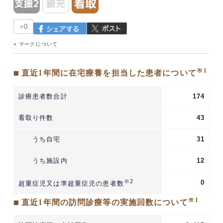
♥
0
» マークについて
※1
■ 直近1年間に在宅療養を担当した患者について
診療患者数合計
174
看取り件数
43
うち自宅
31
うち施設内
12
※2
0
超重症児又は準超重症児の患者数
※1
■ 直近1年間の訪問診療等の実施回数について