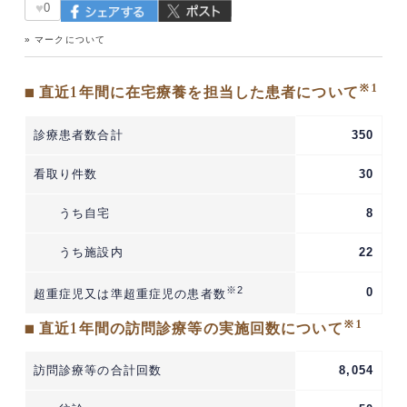
♥
0
» マークについて
※1
■ 直近1年間に在宅療養を担当した患者について
診療患者数合計
350
看取り件数
30
うち自宅
8
うち施設内
22
※2
0
超重症児又は準超重症児の患者数
※1
■ 直近1年間の訪問診療等の実施回数について
訪問診療等の合計回数
8,054