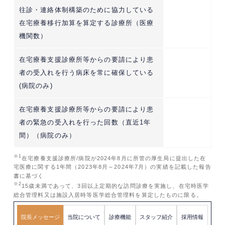
往診・連絡体制構築のために協力している
在宅療養移行加算を算定する診療所（医療
機関数）
在宅療養支援診療所等からの要請により患
者の受入れを行う病床を常に確保している
(病院のみ)
在宅療養支援診療所等からの要請により患
者の緊急の受入れを行った回数（直近1年
間）（病院のみ）
※1
在宅療養支援診療所/病院が2024年8月に所管の厚生局に提出した在
宅医療に関する1年間（2023年8月～2024年7月）の実績を記載した報告
書に基づく
※2
15歳未満であって、3回以上定期的な訪問診療を実施し、在宅時医学
総合管理料又は施設入居時等医学総合管理料を算定したものに限る。
院長メッセージ
当院について
診療機能
スタッフ紹介
採用情報