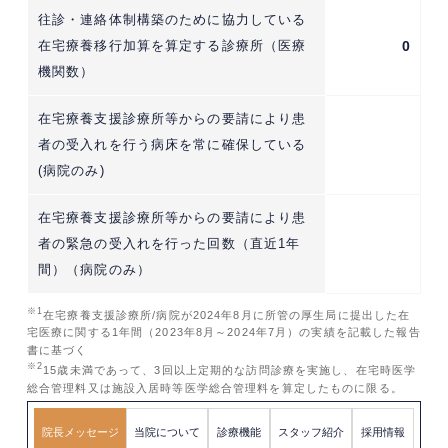
往診・連絡体制構築のために協力している
在宅療養移行加算を算定する診療所（医療
0
機関数）
在宅療養支援診療所等からの要請により患
者の受入れを行う病床を常に確保している
(病院のみ)
在宅療養支援診療所等からの要請により患
者の緊急の受入れを行った回数（直近1年
間）（病院のみ）
※1
在宅療養支援診療所/病院が2024年8月に所管の厚生局に提出した在
宅医療に関する1年間（2023年8月～2024年7月）の実績を記載した報告
書に基づく
※2
15歳未満であって、3回以上定期的な訪問診療を実施し、在宅時医学
総合管理料又は施設入居時等医学総合管理料を算定したものに限る。
院長メッセージ
当院について
診療機能
スタッフ紹介
採用情報