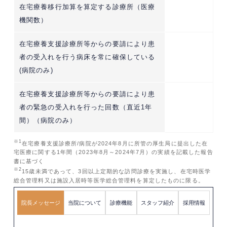
在宅療養移行加算を算定する診療所（医療
機関数）
在宅療養支援診療所等からの要請により患
者の受入れを行う病床を常に確保している
(病院のみ)
在宅療養支援診療所等からの要請により患
者の緊急の受入れを行った回数（直近1年
間）（病院のみ）
※1
在宅療養支援診療所/病院が2024年8月に所管の厚生局に提出した在
宅医療に関する1年間（2023年8月～2024年7月）の実績を記載した報告
書に基づく
※2
15歳未満であって、3回以上定期的な訪問診療を実施し、在宅時医学
総合管理料又は施設入居時等医学総合管理料を算定したものに限る。
院長メッセージ
当院について
診療機能
スタッフ紹介
採用情報