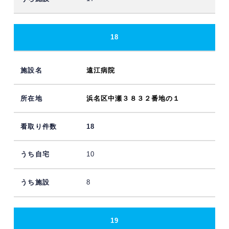
18
遠江病院
浜名区中瀬３８３２番地の１
18
10
8
19