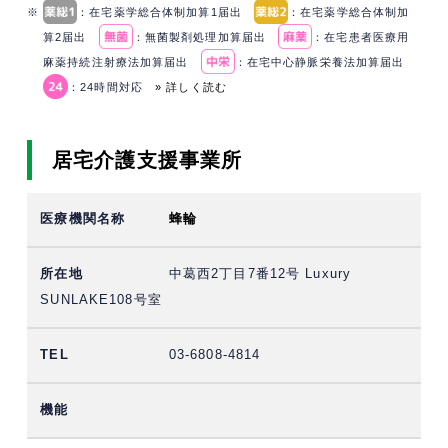
※
：在宅薬学総合体制加算1届出
：在宅薬学総合体制加
算2届出
：無菌製剤処理加算届出
：在宅患者医療用
麻薬持続注射療法加算届出
：在宅中心静脈栄養法加算届出
：24時間対応
» 詳しく読む
居宅介護支援事業所
蜂輪
中葛西2丁目7番12号 Luxury
SUNLAKE108号室
03-6808-4814