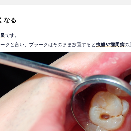
くなる
不良
です。
ラークと言い、プラークはそのまま放置すると
虫歯や歯周病
の