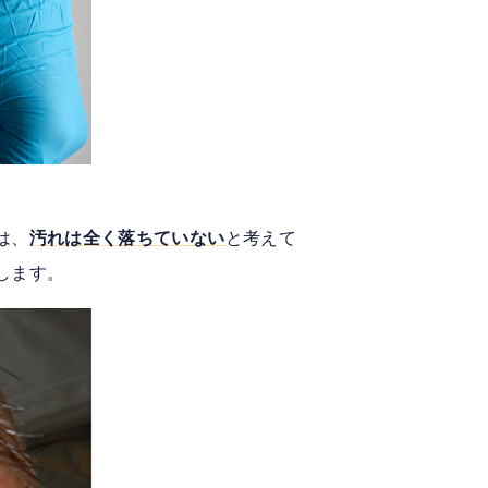
は、
汚れは全く落ちていない
と考えて
します。